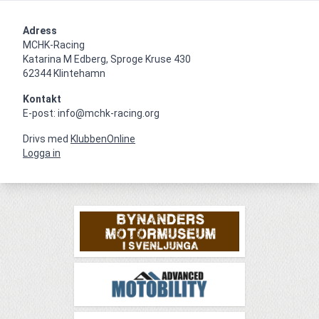
Adress
MCHK-Racing

Katarina M Edberg, Sproge Kruse 430

62344 Klintehamn
Kontakt
E-post: info@mchk-racing.org
Drivs med
KlubbenOnline
Logga in